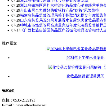
07-29
浙江省衢州市局筑牢化妆品备案质量防线
07-29
浙江省镇海区局扎实推进化妆品放心消费经营单位
07-29
舟山市局全力做好防蚊驱蚊产品“伪妆”风险防控
07-29
福建省药品监督管理局关于拟取消未提交年度报告普通
07-29
山东省药监局五分局开展香水花露水类化妆品重点
07-29
聊城市市场监管局高质量完成年度化妆品监督抽样
07-17
《广西壮族自治区药品医疗器械化妆品监管相对人
推荐图文
2024年上半年已备案化
化妆品监督管理常见问
联系我们
座机：0535-2122193
E-mail：news@foodmate.net