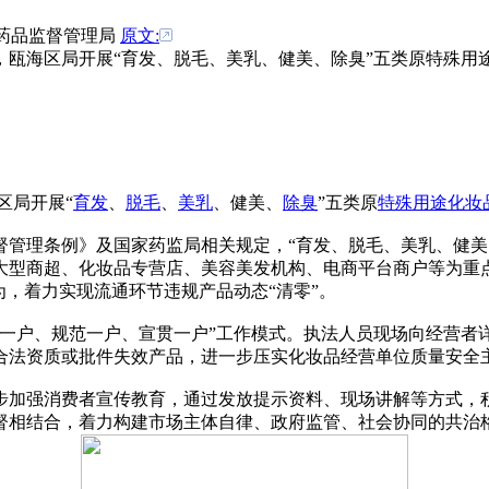
浙江省药品监督管理局
原文:
，瓯海区局开展“育发、脱毛、美乳、健美、除臭”五类原特殊用
区局开展“
育发
、
脱毛
、
美乳
、健美、
除臭
”五类原
特殊用途化妆
理条例》及国家药监局相关规定，“育发、脱毛、美乳、健美、除
。以大型商超、化妆品专营店、美容美发机构、电商平台商户等为
为，着力实现流通环节违规产品动态“清零”。
户、规范一户、宣贯一户”工作模式。执法人员现场向经营者
合法资质或批件失效产品，进一步压实化妆品经营单位质量安全
强消费者宣传教育，通过发放提示资料、现场讲解等方式，积极
督相结合，着力构建市场主体自律、政府监管、社会协同的共治