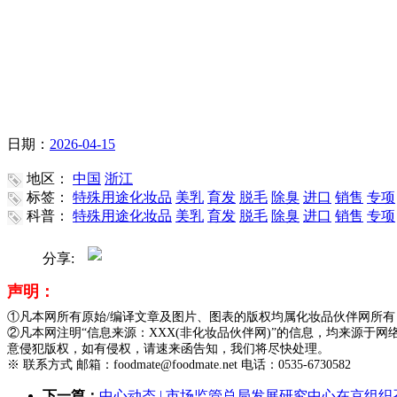
日期：
2026-04-15
地区：
中国
浙江
标签：
特殊用途化妆品
美乳
育发
脱毛
除臭
进口
销售
专项
科普：
特殊用途化妆品
美乳
育发
脱毛
除臭
进口
销售
专项
分享:
声明：
①凡本网所有原始/编译文章及图片、图表的版权均属化妆品伙伴网所
②凡本网注明“信息来源：XXX(非化妆品伙伴网)”的信息，均来源
意侵犯版权，如有侵权，请速来函告知，我们将尽快处理。
※ 联系方式 邮箱：foodmate@foodmate.net 电话：0535-6730582
下一篇：
中心动态 | 市场监管总局发展研究中心在京组