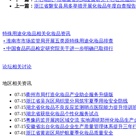
上一篇：
浙江省磐安县局多举措开展化妆品年度自查报告
特殊用途化妆品相关化妆品资讯
• 淮南市市场监管局开展五类原特殊用途化妆品排查
• 中国食品药品检定研究院关于进一步明确已取得行
论坛相关讨论
地区相关资讯
07-15
衢州市局打造化妆品产业助企服务升级版
07-15
浙江省吴兴区局织里分局筑牢夏季用妆安全防线
07-15
湖北省化妆品不良反应监测哨点医院能力提升培训
07-15
湖北省获批化妆品个性化服务试点
07-15
粤豫药监开展跨区域交流 实地调研郑州化妆品生产
07-15
安徽省出台化妆品企业生产质量管理体系提升三年
07-01
浙江省黄岩区局护航夏季化妆品质量安全