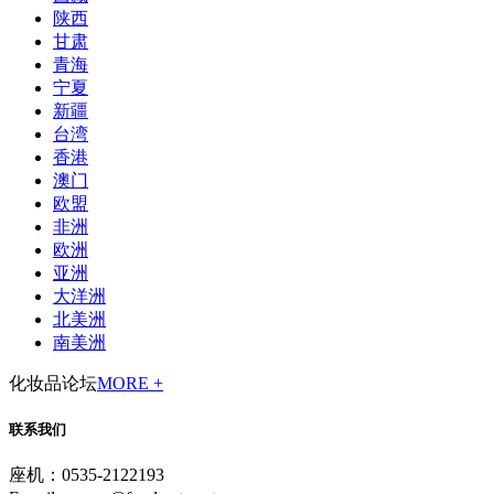
陕西
甘肃
青海
宁夏
新疆
台湾
香港
澳门
欧盟
非洲
欧洲
亚洲
大洋洲
北美洲
南美洲
化妆品论坛
MORE +
联系我们
座机：0535-2122193