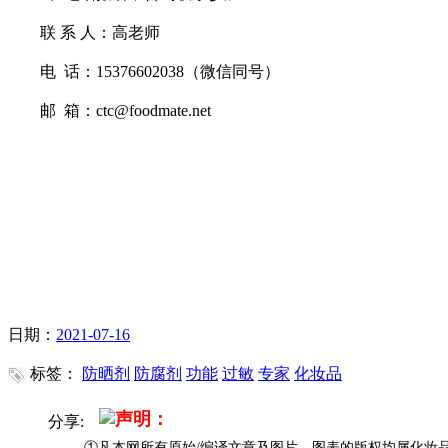
联 系 人：高老师
电 话：15376602038（微信同号）
邮 箱：ctc@foodmate.net
日期：
2021-07-16
标签：
防晒剂
防腐剂
功能
过敏
专家
化妆品
声明：
分享:
①凡本网所有原始/编译文章及图片、图表的版权均属化妆